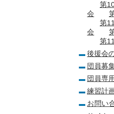
第1
会
第1
会
第1
後援会
団員募
団員専
練習計
お問い