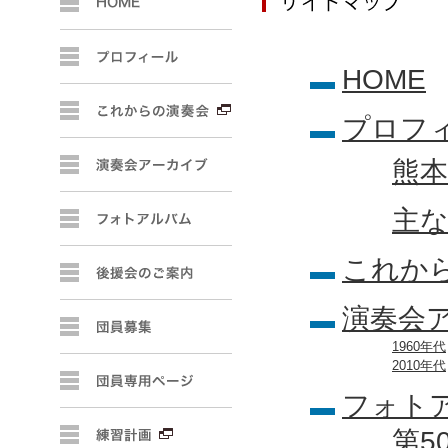
HOME
プロフ
熊
主
これか
演奏会
1960年代
2010年代
フォト
第5